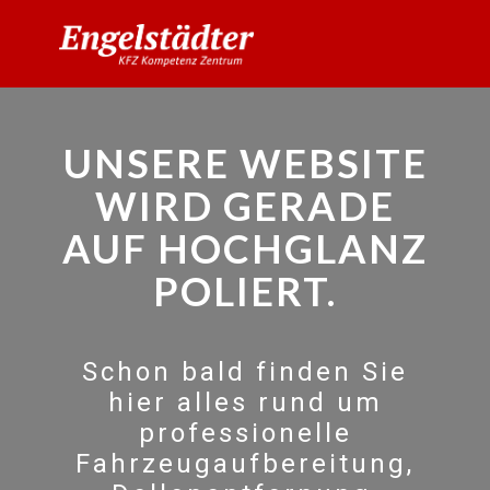
UNSERE WEBSITE
WIRD GERADE
AUF HOCHGLANZ
POLIERT.
Schon bald finden Sie
hier alles rund um
professionelle
Fahrzeugaufbereitung,